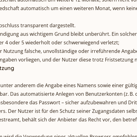
iedschaft automatisch um einen weiteren Monat, wenn kei
schluss transparent dargestellt.
ndigung aus wichtigem Grund bleibt unberührt. Ein solcher
fer 4 oder 5 wiederholt oder schwerwiegend verletzt;
r Nutzung falsche, unvollständige oder irreführende Anga
gaben vorliegen, und der Nutzer diese trotz Fristsetzung ni
tzung
t unter anderem die Angabe eines Namens sowie einer gülti
r. Das automatisierte Anlegen von Benutzerkonten (z. B. du
 insbesondere das Passwort – sicher aufzubewahren und Drit
rs. Der Nutzer ist für den Schutz seiner Zugangsdaten selbs
estreamt, behält sich der Anbieter das Recht vor, den bet
form wird die Verwendung eines aktuellen Browsers empfohl