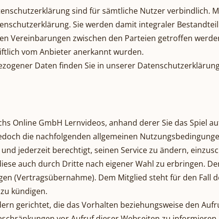
schutzerklärung sind für sämtliche Nutzer verbindlich. M
nschutzerklärung. Sie werden damit integraler Bestandtei
en Vereinbarungen zwischen den Parteien getroffen werd
iftlich vom Anbieter anerkannt wurden.
zogener Daten finden Sie in unserer Datenschutzerklärun
uchs Online GmbH Lernvideos, anhand derer Sie das Spiel au
ei jedoch die nachfolgenden allgemeinen Nutzungsbedingunge
te und jederzeit berechtigt, seinen Service zu ändern, einzu
, diese auch durch Dritte nach eigener Wahl zu erbringen. D
gen (Vertragsübernahme). Dem Mitglied steht für den Fall 
zu kündigen.
dern gerichtet, die das Vorhalten beziehungsweise den Aufru
 Beschränkungen vor Aufruf dieser Webseiten zu informieren