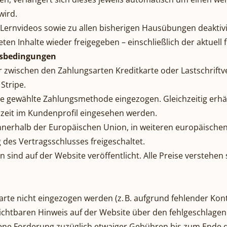
wird.
 Lernvideos sowie zu allen bisherigen Hausübungen deaktiv
ten Inhalte wieder freigegeben – einschließlich der aktuell
ngsbedingungen
zwischen den Zahlungsarten Kreditkarte oder Lastschriftve
Stripe.
die gewählte Zahlungsmethode eingezogen. Gleichzeitig erhäl
rzeit im Kundenprofil eingesehen werden.
n innerhalb der Europäischen Union, in weiteren europäisch
des Vertragsschlusses freigeschaltet.
 sind auf der Website veröffentlicht. Alle Preise verstehen 
karte nicht eingezogen werden (z. B. aufgrund fehlender Ko
sichtbaren Hinweis auf der Website über den fehlgeschlagen
ffene Forderung zuzüglich etwaiger Gebühren bis zum Ende