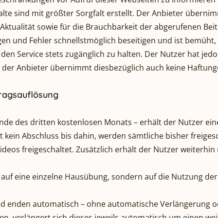
alte sind mit größter Sorgfalt erstellt. Der Anbieter über
nd Aktualität sowie für die Brauchbarkeit der abgerufenen Bei
gen und Fehler schnellstmöglich beseitigen und ist bemüh
 den Service stets zugänglich zu halten. Der Nutzer hat jed
d der Anbieter übernimmt diesbezüglich auch keine Haftung
tragsauflösung
de des dritten kostenlosen Monats – erhält der Nutzer eine
t kein Abschluss bis dahin, werden sämtliche bisher freig
eos freigeschaltet. Zusätzlich erhält der Nutzer weiterhi
auf eine einzelne Hausübung, sondern auf die Nutzung der g
und enden automatisch – ohne automatische Verlängerung od
, verlängert sich dieses jeweils automatisch um einen weit