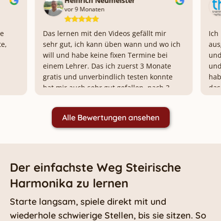
Heinrich Neumeister
Tors
vor 9 Monaten
vor 6
Das lernen mit den Videos gefällt mir
Ich habe m
sehr gut, ich kann üben wann und wo ich
ausgeliehen
will und habe keine fixen Termine bei
und die Ko
einem Lehrer. Das ich zuerst 3 Monate
und Mega f
gratis und unverbindlich testen konnte
haben eine
hat mir auch sehr gut gefallen, nach 3
das Lernp
Monaten kann man ein Abo abschließen
ist echt ei
oder man lässt das Testabo auslaufen
kurzer Zeit 
Alle Bewertungen ansehen
ohne etwas kündigen zu müssen, so
etwas gibt es meines Wissens sonst
nirgends! Ich konnte mir auch für 40 €
pro Monat eine Harmonika ausleihen. Ich
kann die Harmonikaschule Ziachfuchs
Der einfachste Weg Steirische
nur empfehlen, man kann 3 Monate
Harmonika zu lernen
gratis testen und wenn man danach
wirklich nicht weiter machen will hat
Starte langsam, spiele direkt mit und
man maximal 120€ bezahlt wenn man
wiederhole schwierige Stellen, bis sie sitzen. So
sich für diese 3 Monate eine Harmonika