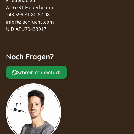
Friedenau 23
sicher bist, ob dein Instrument für die
AT-6391 Fieberbrunn
Ziachfuchs-Methode passt, frag einfach bei
+43 699 81 80 67 98
Hubert nach.
info@ziachfuchs.com
UID ATU79433917
Hubert direkt per WhatsApp fragen
Noch Fragen?
Schreib mir einfach