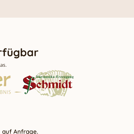
rfügbar
as.
 auf Anfrage.