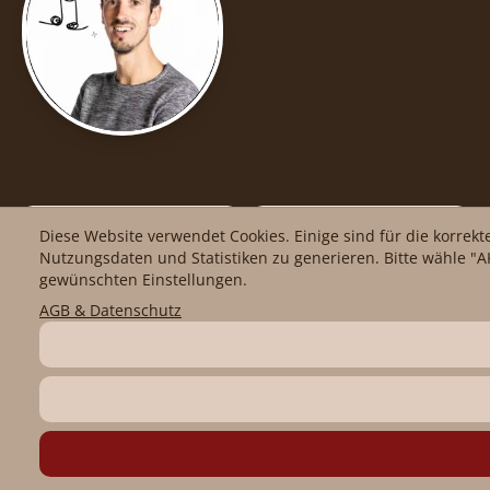
facebook
Impressum
Diese Website verwendet Cookies. Einige sind für die korrek
Nutzungsdaten und Statistiken zu generieren. Bitte wähle "AK
gewünschten Einstellungen.
Instagram
AGB
AGB & Datenschutz
YouTube
Datenschutz
Problem melden
Cookie-
Einstellungen