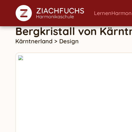
Lernen
Harmon
Bergkristall
von
Kärnt
Kärntnerland
>
Design