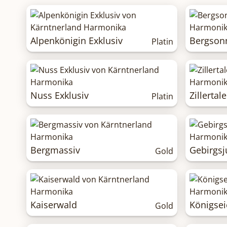
Alpenkönigin Exklusiv
Bergson
Platin
Nuss Exklusiv
Zillertal
Platin
Bergmassiv
Gebirgsj
Gold
Kaiserwald
Königse
Gold