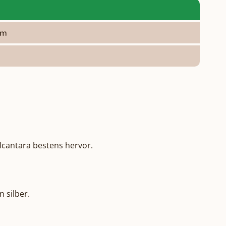
om
cantara bestens hervor. 

 silber.