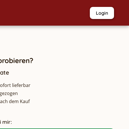
Login
robieren?
nate
fort lieferbar
bgezogen
nach dem Kauf
 mir: