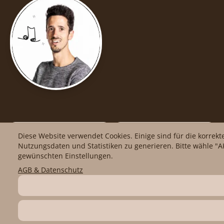
facebook
Impressum
Diese Website verwendet Cookies. Einige sind für die korrek
Nutzungsdaten und Statistiken zu generieren. Bitte wähle "AK
gewünschten Einstellungen.
Instagram
AGB
AGB & Datenschutz
YouTube
Datenschutz
Problem melden
Cookie-
Einstellungen