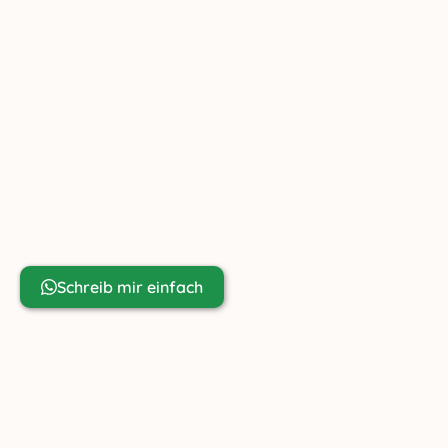
Ziachfuchs Online GmbH
Friedenau 23
AT-6391 Fieberbrunn
+43 699 81 80 67 98
info@ziachfuchs.com
UID ATU79433917
Noch Fragen?
Schreib mir einfach