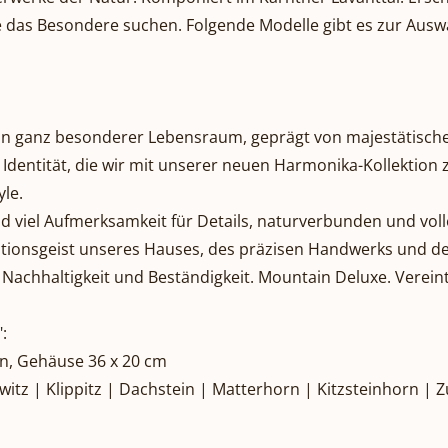
die das Besondere suchen. Folgende Modelle gibt es zur Ausw
d ein ganz besonderer Lebensraum, geprägt von majestätisch
r Identität, die wir mit unserer neuen Harmonika-Kollektion
yle.
d viel Aufmerksamkeit für Details, naturverbunden und volle
tionsgeist unseres Hauses, des präzisen Handwerks und d
r Nachhaltigkeit und Beständigkeit. Mountain Deluxe. Verei
:
en, Gehäuse 36 x 20 cm
rwitz | Klippitz | Dachstein | Matterhorn | Kitzsteinhorn | 