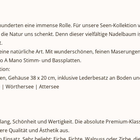
hrhunderten eine immense Rolle. Für unsere Seen-Kollektion
die Natur uns schenkt. Denn dieser vielfältige Nadelbaum is
.
f seine natürliche Art. Mit wunderschönen, feinen Maserung
po A Mano Stimm- und Bassplatten.
tion:
tten, Gehäuse 38 x 20 cm, inklusive Lederbesatz an Boden 
 | Wörthersee | Attersee
ang, Schönheit und Wertigkeit. Die absolute Premium-Klasse
re Qualität und Ästhetik aus.
nsatz. Sehr beliebt: Eiche, Fichte, Walnuss oder Zirbe, die