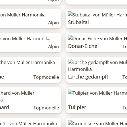
Stubaital
Alpin
Donar-Eiche
Alpin
T
he
Lärche gedämpft
Topmodelle
T
hard
Tulipier
Topmodelle
T