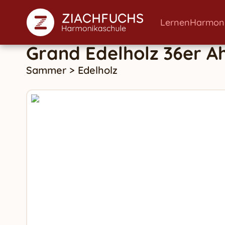
Lernen
Harmon
Grand Edelholz 36er A
Sammer
>
Edelholz