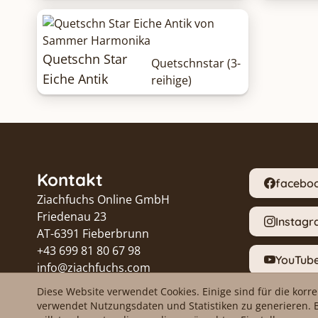
Quetschn Star
Quetschnstar (3-
Eiche Antik
reihige)
Kontakt
facebo
Ziachfuchs Online GmbH
Friedenau 23
Instag
AT-6391 Fieberbrunn
+43 699 81 80 67 98
YouTub
info@ziachfuchs.com
UID ATU79433917
Diese Website verwendet Cookies. Einige sind für die korr
Proble
verwendet Nutzungsdaten und Statistiken zu generieren. 