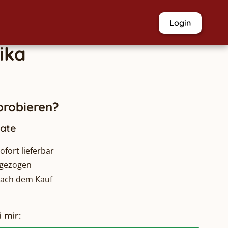
Login
ika
robieren?
nate
fort lieferbar
bgezogen
nach dem Kauf
 mir: