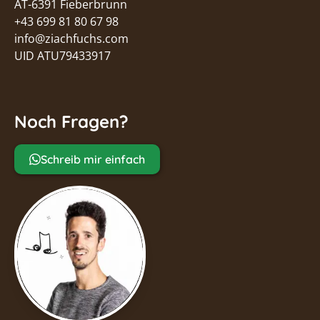
AT-6391 Fieberbrunn
+43 699 81 80 67 98
info@ziachfuchs.com
UID ATU79433917
Noch Fragen?
Schreib mir einfach