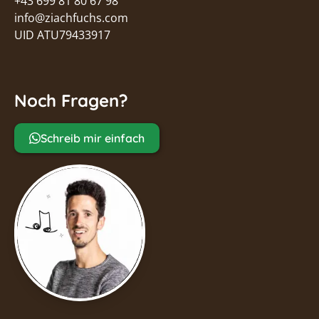
+43 699 81 80 67 98
info@ziachfuchs.com
UID ATU79433917
Noch Fragen?
Schreib mir einfach