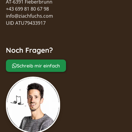
AT-6391 Fieberbrunn
+43 699 81 80 67 98
info@ziachfuchs.com
UID ATU79433917
Noch Fragen?
Schreib mir einfach