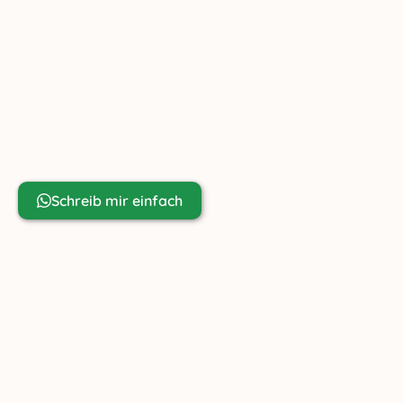
AT-6391 Fieberbrunn
+43 699 81 80 67 98
info@ziachfuchs.com
UID ATU79433917
Noch Fragen?
Schreib mir einfach