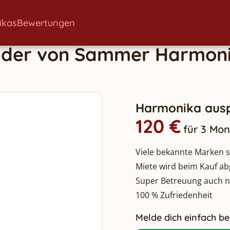
ikas
Bewertungen
nder
von
Sammer
Harmon
Harmonika ausp
120 €
für 3 Mo
Viele bekannte Marken so
Miete wird beim Kauf a
Super Betreuung auch 
100 % Zufriedenheit
Melde dich einfach bei