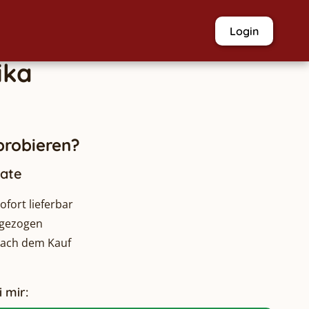
Login
ika
robieren?
nate
fort lieferbar
bgezogen
nach dem Kauf
 mir: