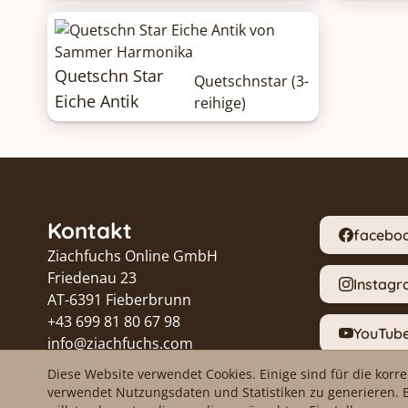
Quetschn Star
Quetschnstar (3-
Eiche Antik
reihige)
Kontakt
facebo
Ziachfuchs Online GmbH
Friedenau 23
Instag
AT-6391 Fieberbrunn
+43 699 81 80 67 98
YouTub
info@ziachfuchs.com
UID ATU79433917
Diese Website verwendet Cookies. Einige sind für die korr
Proble
verwendet Nutzungsdaten und Statistiken zu generieren. 