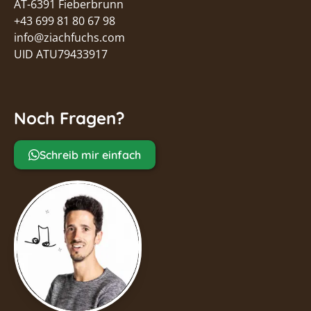
AT-6391 Fieberbrunn
+43 699 81 80 67 98
info@ziachfuchs.com
UID ATU79433917
Noch Fragen?
Schreib mir einfach