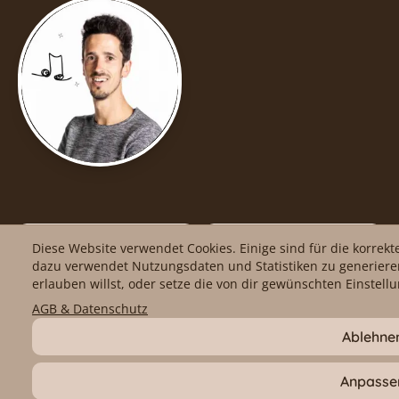
facebook
Impressum
Diese Website verwendet Cookies. Einige sind für die korrek
dazu verwendet Nutzungsdaten und Statistiken zu generieren
erlauben willst, oder setze die von dir gewünschten Einstell
Instagram
AGB
AGB & Datenschutz
Ablehne
YouTube
Datenschutz
Anpasse
Problem melden
Cookie-