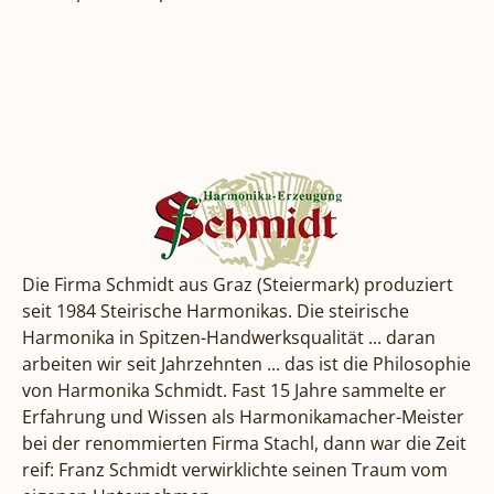
Die Firma Schmidt aus Graz (Steiermark) produziert
seit 1984 Steirische Harmonikas. Die steirische
Harmonika in Spitzen-Handwerksqualität ... daran
arbeiten wir seit Jahrzehnten ... das ist die Philosophie
von Harmonika Schmidt. Fast 15 Jahre sammelte er
Erfahrung und Wissen als Harmonikamacher-Meister
bei der renommierten Firma Stachl, dann war die Zeit
reif: Franz Schmidt verwirklichte seinen Traum vom