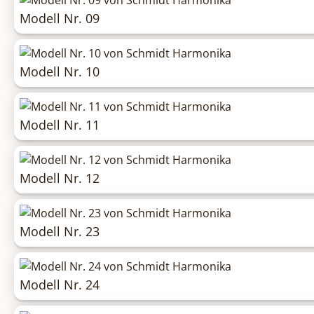
Modell Nr. 09
Modell Nr. 10
Modell Nr. 11
Modell Nr. 12
Modell Nr. 23
Modell Nr. 24