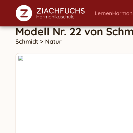
Lernen
Harmon
Modell Nr. 22
von
Schm
Schmidt
>
Natur