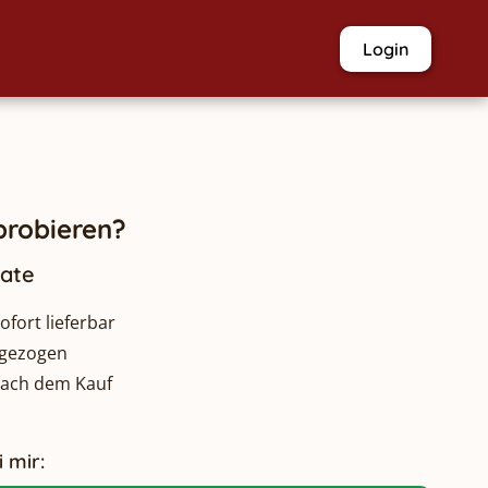
Login
robieren?
nate
fort lieferbar
bgezogen
nach dem Kauf
 mir: