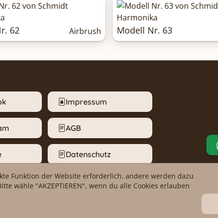
r. 62
Modell Nr. 63
Airbrush
ok
Impressum
ram
AGB
e
Datenschutz
ekte Funktion der Website erforderlich, andere werden dazu
m melden
Cookie-Einstellungen
Bitte wähle "AKZEPTIEREN", wenn du alle Cookies erlauben