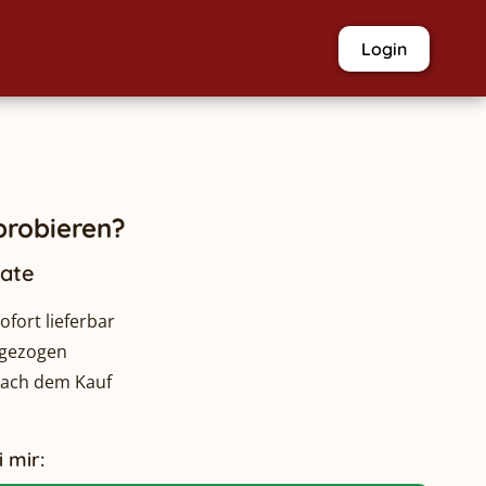
Login
robieren?
nate
fort lieferbar
bgezogen
nach dem Kauf
 mir: