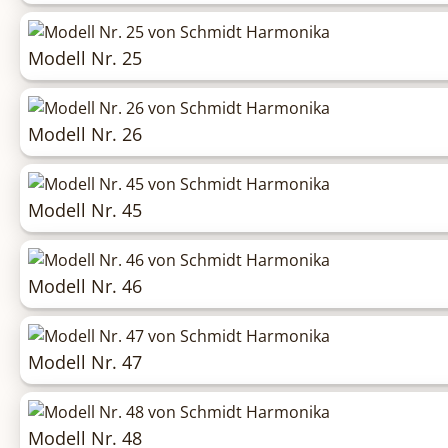
Modell Nr. 25
Modell Nr. 26
Modell Nr. 45
Modell Nr. 46
Modell Nr. 47
Modell Nr. 48