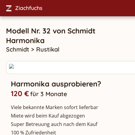
Ziachfuchs
Modell Nr. 32
von
Schmidt
Harmonika
Schmidt
>
Rustikal
Harmonika ausprobieren?
120 €
für 3 Monate
Viele bekannte Marken sofort lieferbar
Miete wird beim Kauf abgezogen
Super Betreuung auch nach dem Kauf
100 % Zufriedenheit