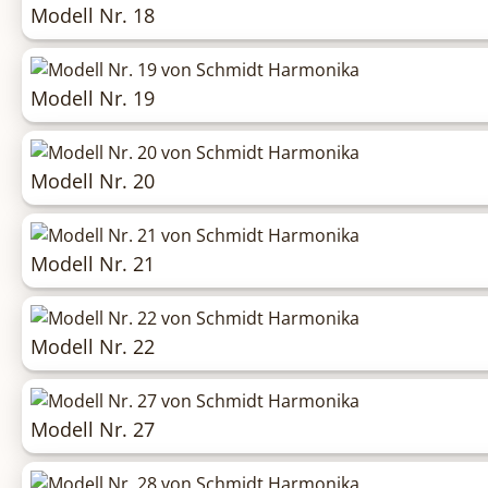
Modell Nr. 18
Modell Nr. 19
Modell Nr. 20
Modell Nr. 21
Modell Nr. 22
Modell Nr. 27