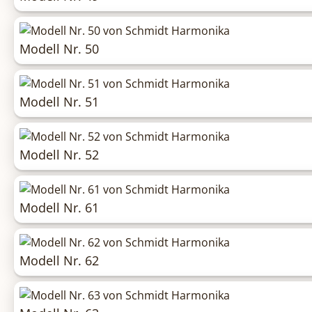
Modell Nr. 50
Modell Nr. 51
Modell Nr. 52
Modell Nr. 61
Modell Nr. 62