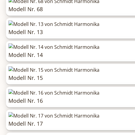
Modell Nr. 68
Modell Nr. 13
Modell Nr. 14
Modell Nr. 15
Modell Nr. 16
Modell Nr. 17