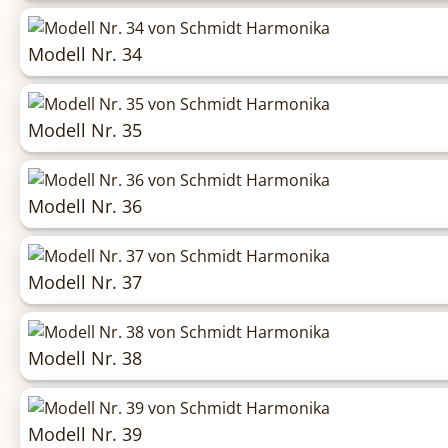
Modell Nr. 34
Modell Nr. 35
Modell Nr. 36
Modell Nr. 37
Modell Nr. 38
Modell Nr. 39