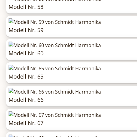
Modell Nr. 58
Modell Nr. 59
Modell Nr. 60
Modell Nr. 65
Modell Nr. 66
Modell Nr. 67