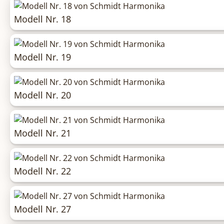
Modell Nr. 18
Modell Nr. 19
Modell Nr. 20
Modell Nr. 21
Modell Nr. 22
Modell Nr. 27