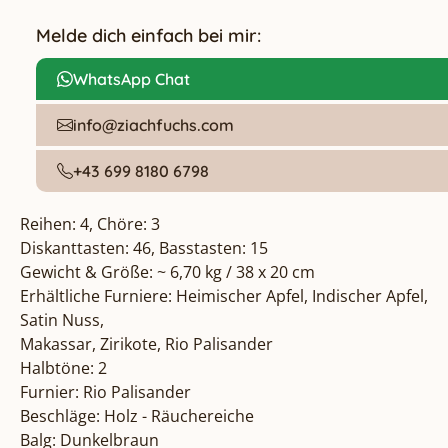
Melde dich einfach bei mir:
WhatsApp Chat
info@ziachfuchs.com
+43 699 8180 6798
Reihen: 4, Chöre: 3

Diskanttasten: 46, Basstasten: 15

Gewicht & Größe: ~ 6,70 kg / 38 x 20 cm

Erhältliche Furniere: Heimischer Apfel, Indischer Apfel, 
Satin Nuss,

Makassar, Zirikote, Rio Palisander

Halbtöne: 2

Furnier: Rio Palisander

Beschläge: Holz - Räuchereiche

Balg: Dunkelbraun
