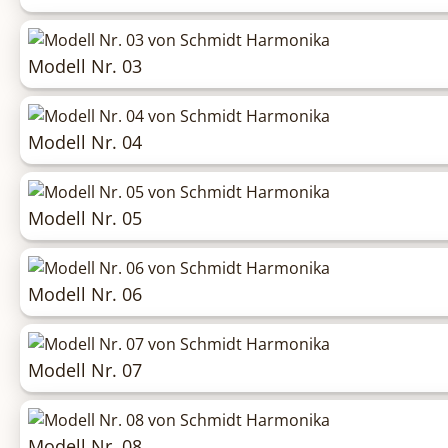
Modell Nr. 03
Modell Nr. 04
Modell Nr. 05
Modell Nr. 06
Modell Nr. 07
Modell Nr. 08