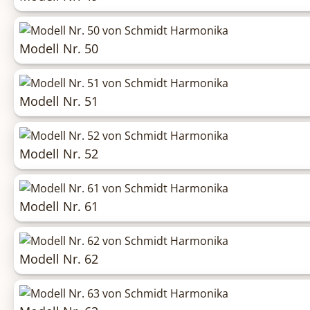
Modell Nr. 50
Modell Nr. 51
Modell Nr. 52
Modell Nr. 61
Modell Nr. 62