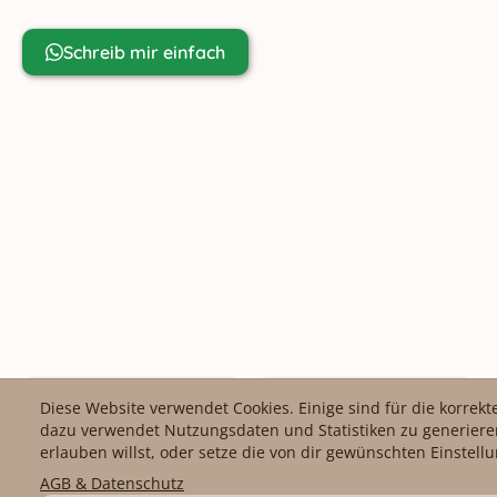
Schreib mir einfach
facebook
Impressum
Diese Website verwendet Cookies. Einige sind für die korrek
dazu verwendet Nutzungsdaten und Statistiken zu generieren
erlauben willst, oder setze die von dir gewünschten Einstell
Instagram
AGB
AGB & Datenschutz