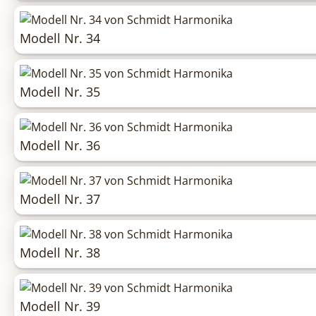
Modell Nr. 34
Modell Nr. 35
Modell Nr. 36
Modell Nr. 37
Modell Nr. 38
Modell Nr. 39