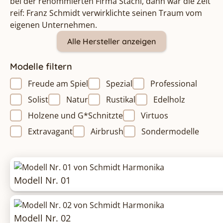
bei der renommierten Firma Stachl, dann war die Zeit
reif: Franz Schmidt verwirklichte seinen Traum vom
eigenen Unternehmen.
Alle Hersteller anzeigen
Modelle filtern
Freude am Spiel
Spezial
Professional
Solist
Natur
Rustikal
Edelholz
Holzene und G*Schnitzte
Virtuos
Extravagant
Airbrush
Sondermodelle
Modell Nr. 01
Modell Nr. 02