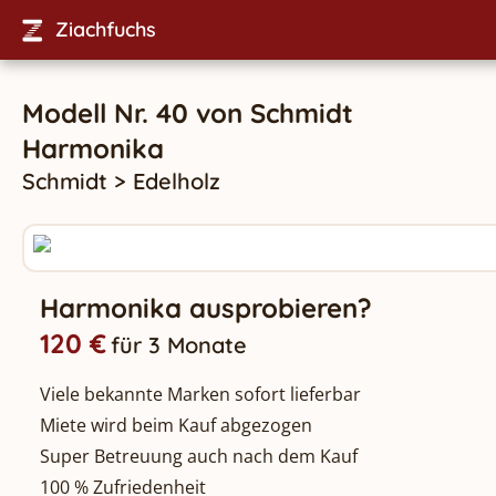
Ziachfuchs
Modell Nr. 40
von
Schmidt
Harmonika
Schmidt
>
Edelholz
Harmonika ausprobieren?
120 €
für 3 Monate
Viele bekannte Marken sofort lieferbar
Miete wird beim Kauf abgezogen
Super Betreuung auch nach dem Kauf
100 % Zufriedenheit