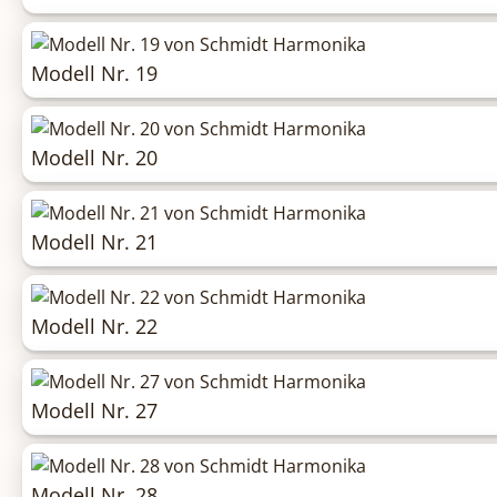
Modell Nr. 19
Modell Nr. 20
Modell Nr. 21
Modell Nr. 22
Modell Nr. 27
Modell Nr. 28