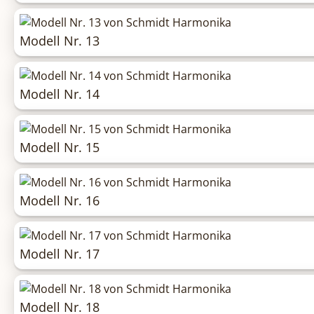
Modell Nr. 13
Modell Nr. 14
Modell Nr. 15
Modell Nr. 16
Modell Nr. 17
Modell Nr. 18