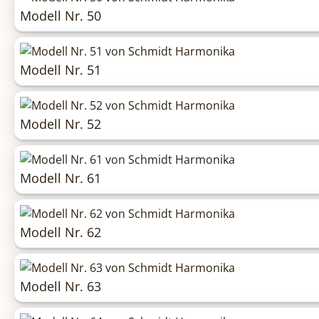
Modell Nr. 50
Modell Nr. 51
Modell Nr. 52
Modell Nr. 61
Modell Nr. 62
Modell Nr. 63