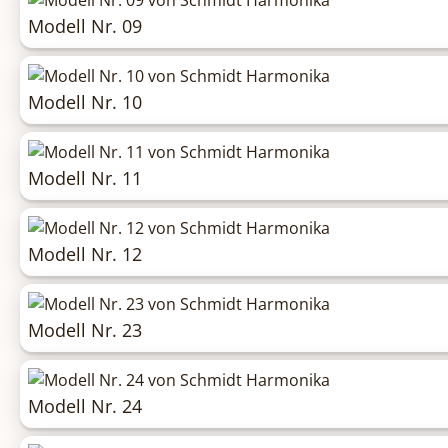
Modell Nr. 09
Modell Nr. 10
Modell Nr. 11
Modell Nr. 12
Modell Nr. 23
Modell Nr. 24