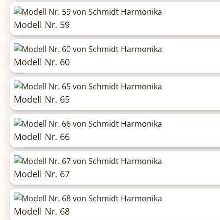
Modell Nr. 59
Modell Nr. 60
Modell Nr. 65
Modell Nr. 66
Modell Nr. 67
Modell Nr. 68