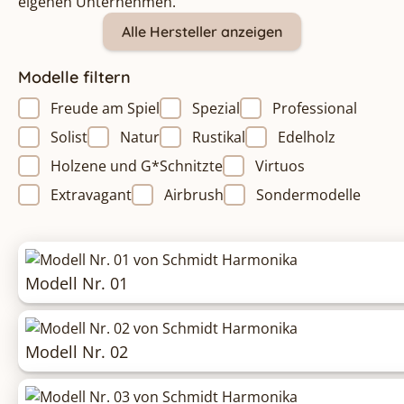
eigenen Unternehmen.
Alle Hersteller anzeigen
Modelle filtern
Freude am Spiel
Spezial
Professional
Solist
Natur
Rustikal
Edelholz
Holzene und G*Schnitzte
Virtuos
Extravagant
Airbrush
Sondermodelle
Modell Nr. 01
Modell Nr. 02