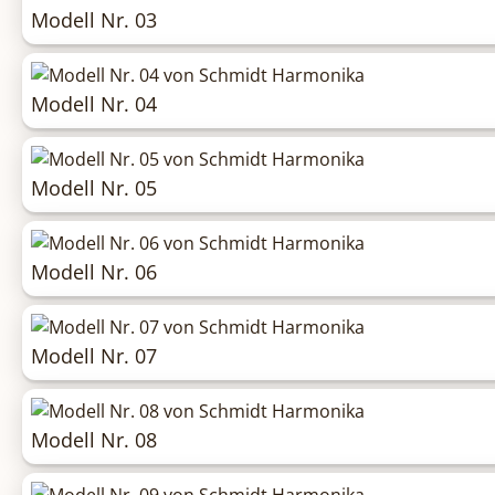
Modell Nr. 03
Modell Nr. 04
Modell Nr. 05
Modell Nr. 06
Modell Nr. 07
Modell Nr. 08