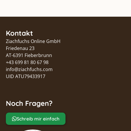
Kontakt
Ziachfuchs Online GmbH
Friedenau 23
AT-6391 Fieberbrunn
+43 699 81 80 67 98
info@ziachfuchs.com
UID ATU79433917
Noch Fragen?
Schreib mir einfach