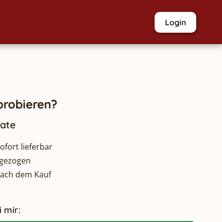
Login
robieren?
nate
fort lieferbar
bgezogen
nach dem Kauf
 mir: