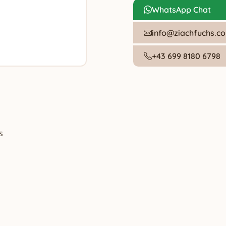
WhatsApp Chat
info@ziachfuchs.c
+43 699 8180 6798

