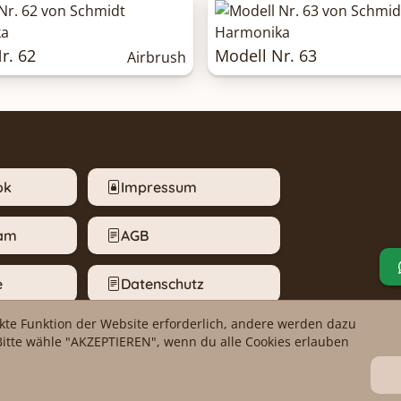
r. 62
Modell Nr. 63
Airbrush
ok
Impressum
ram
AGB
e
Datenschutz
ekte Funktion der Website erforderlich, andere werden dazu
m melden
Cookie-Einstellungen
Bitte wähle "AKZEPTIEREN", wenn du alle Cookies erlauben