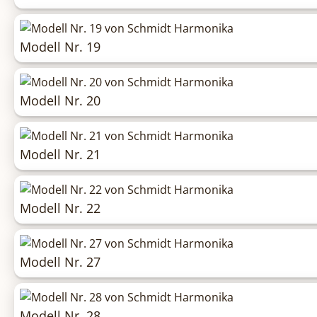
Modell Nr. 19
Modell Nr. 20
Modell Nr. 21
Modell Nr. 22
Modell Nr. 27
Modell Nr. 28