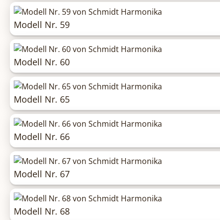
Modell Nr. 59
Modell Nr. 60
Modell Nr. 65
Modell Nr. 66
Modell Nr. 67
Modell Nr. 68