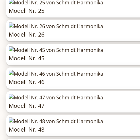
Modell Nr. 25
Modell Nr. 26
Modell Nr. 45
Modell Nr. 46
Modell Nr. 47
Modell Nr. 48