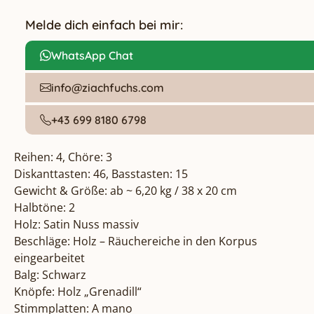
Melde dich einfach bei mir:
WhatsApp Chat
info@ziachfuchs.com
+43 699 8180 6798
Reihen: 4, Chöre: 3

Diskanttasten: 46, Basstasten: 15

Gewicht & Größe: ab ~ 6,20 kg / 38 x 20 cm

Halbtöne: 2

Holz: Satin Nuss massiv

Beschläge: Holz – Räuchereiche in den Korpus 
eingearbeitet

Balg: Schwarz

Knöpfe: Holz „Grenadill“

Stimmplatten: A mano