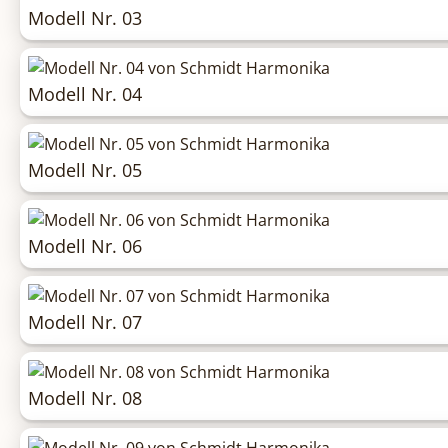
Modell Nr. 03
Modell Nr. 04
Modell Nr. 05
Modell Nr. 06
Modell Nr. 07
Modell Nr. 08