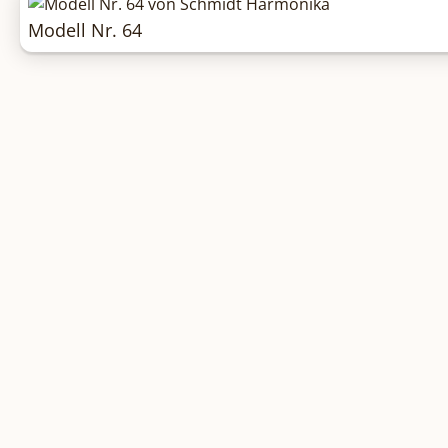
Modell Nr. 64