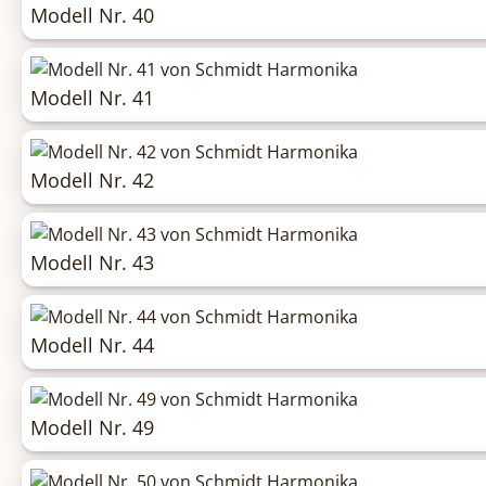
Modell Nr. 40
Modell Nr. 41
Modell Nr. 42
Modell Nr. 43
Modell Nr. 44
Modell Nr. 49