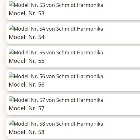
Modell Nr. 53
Modell Nr. 54
Modell Nr. 55
Modell Nr. 56
Modell Nr. 57
Modell Nr. 58