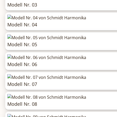
Modell Nr. 03
Modell Nr. 04
Modell Nr. 05
Modell Nr. 06
Modell Nr. 07
Modell Nr. 08