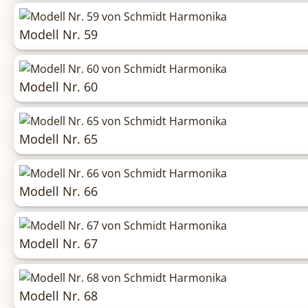
Modell Nr. 59
Modell Nr. 60
Modell Nr. 65
Modell Nr. 66
Modell Nr. 67
Modell Nr. 68