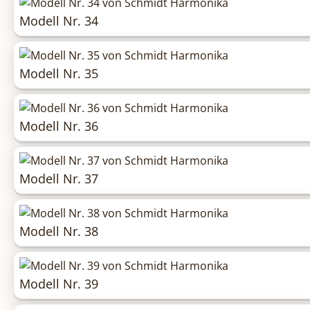
Modell Nr. 34
Modell Nr. 35
Modell Nr. 36
Modell Nr. 37
Modell Nr. 38
Modell Nr. 39