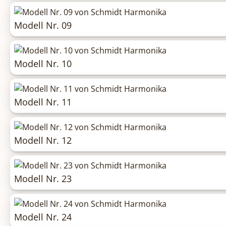
Modell Nr. 09
Modell Nr. 10
Modell Nr. 11
Modell Nr. 12
Modell Nr. 23
Modell Nr. 24