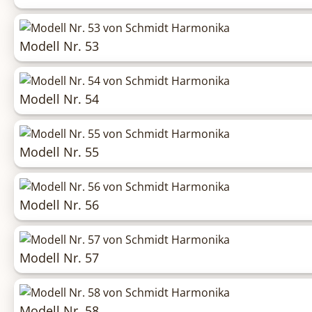
Modell Nr. 53
Modell Nr. 54
Modell Nr. 55
Modell Nr. 56
Modell Nr. 57
Modell Nr. 58