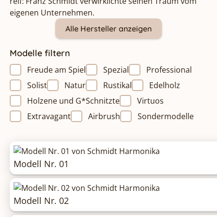
reif: Franz Schmidt verwirklichte seinen Traum vom
eigenen Unternehmen.
Alle Hersteller anzeigen
Modelle filtern
Freude am Spiel
Spezial
Professional
Solist
Natur
Rustikal
Edelholz
Holzene und G*Schnitzte
Virtuos
Extravagant
Airbrush
Sondermodelle
Modell Nr. 01
Modell Nr. 02