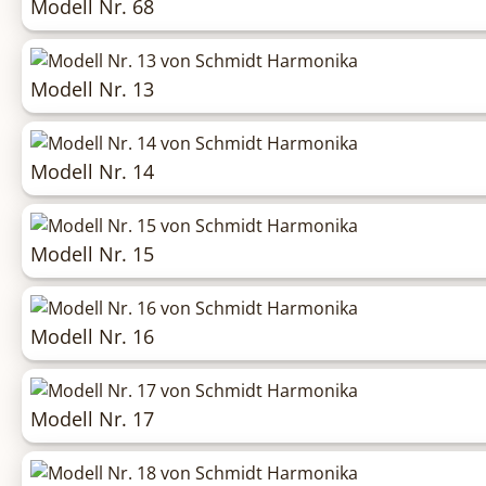
Modell Nr. 68
Modell Nr. 13
Modell Nr. 14
Modell Nr. 15
Modell Nr. 16
Modell Nr. 17