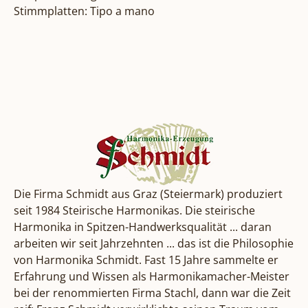
Stimmplatten: Tipo a mano
Die Firma Schmidt aus Graz (Steiermark) produziert
seit 1984 Steirische Harmonikas. Die steirische
Harmonika in Spitzen-Handwerksqualität ... daran
arbeiten wir seit Jahrzehnten ... das ist die Philosophie
von Harmonika Schmidt. Fast 15 Jahre sammelte er
Erfahrung und Wissen als Harmonikamacher-Meister
bei der renommierten Firma Stachl, dann war die Zeit