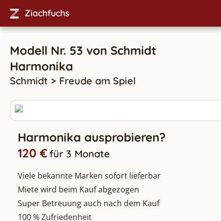
Ziachfuchs
Modell Nr. 53
von
Schmidt
Harmonika
Schmidt
>
Freude am Spiel
Harmonika ausprobieren?
120 €
für 3 Monate
Viele bekannte Marken sofort lieferbar
Miete wird beim Kauf abgezogen
Super Betreuung auch nach dem Kauf
100 % Zufriedenheit