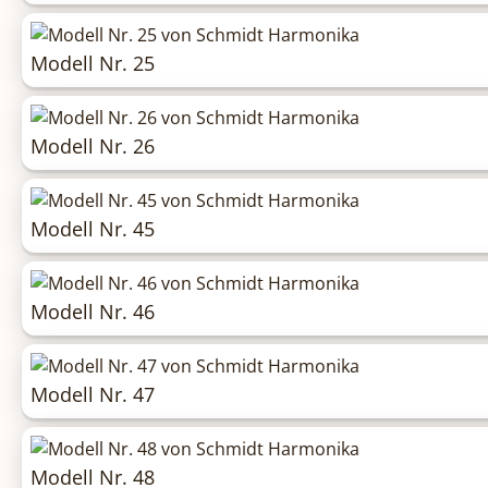
Modell Nr. 25
Modell Nr. 26
Modell Nr. 45
Modell Nr. 46
Modell Nr. 47
Modell Nr. 48