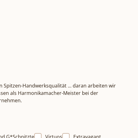
n Spitzen-Handwerksqualität ... daran arbeiten wir
Wissen als Harmonikamacher-Meister bei der
ternehmen.
nd G*Schnitzte
Virtuos
Extravagant