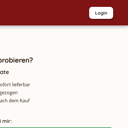
Login
robieren?
nate
fort lieferbar
bgezogen
nach dem Kauf
 mir: