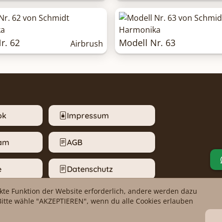
r. 62
Modell Nr. 63
Airbrush
ok
Impressum
ram
AGB
e
Datenschutz
ekte Funktion der Website erforderlich, andere werden dazu
m melden
Cookie-Einstellungen
Bitte wähle "AKZEPTIEREN", wenn du alle Cookies erlauben