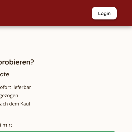
Login
robieren?
nate
fort lieferbar
bgezogen
nach dem Kauf
 mir: