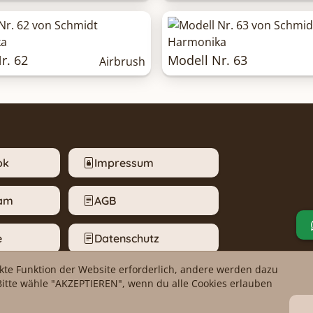
r. 62
Modell Nr. 63
Airbrush
ok
Impressum
ram
AGB
e
Datenschutz
ekte Funktion der Website erforderlich, andere werden dazu
m melden
Cookie-Einstellungen
Bitte wähle "AKZEPTIEREN", wenn du alle Cookies erlauben