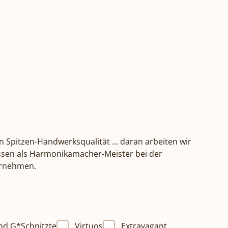
n Spitzen-Handwerksqualität ... daran arbeiten wir
Wissen als Harmonikamacher-Meister bei der
ternehmen.
nd G*Schnitzte
Virtuos
Extravagant