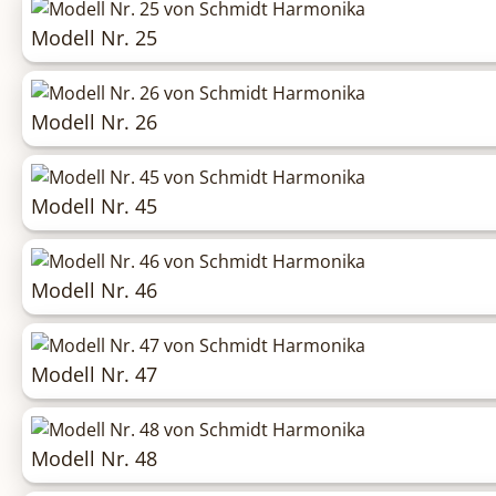
Modell Nr. 25
Modell Nr. 26
Modell Nr. 45
Modell Nr. 46
Modell Nr. 47
Modell Nr. 48