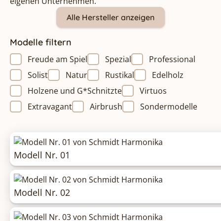
eigenen Unternehmen.
Alle Hersteller anzeigen
Modelle filtern
Freude am Spiel
Spezial
Professional
Solist
Natur
Rustikal
Edelholz
Holzene und G*Schnitzte
Virtuos
Extravagant
Airbrush
Sondermodelle
Modell Nr. 01
Modell Nr. 02