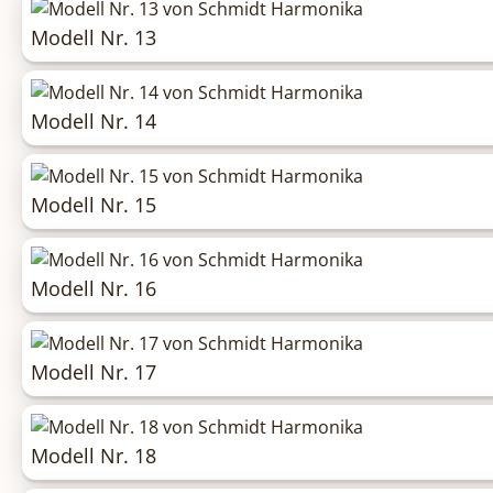
Modell Nr. 13
Modell Nr. 14
Modell Nr. 15
Modell Nr. 16
Modell Nr. 17
Modell Nr. 18