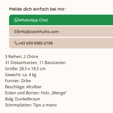
Melde dich einfach bei mir:
WhatsApp Chat
info@ziachfuchs.com
+43 699 8180 6798
3 Reihen, 2 Chöre

31 Diskanttasten, 11 Basstasten

Größe: 28,5 x 18,5 cm

Gewicht: ca. 4 kg

Furnier: Zirbe

Beschläge: Altsilber

Ecken und Borten: Holz „Wenge“

Balg: Dunkelbraun

Stimmplatten: Tipo a mano