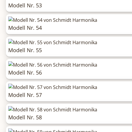
Modell Nr. 53
Modell Nr. 54
Modell Nr. 55
Modell Nr. 56
Modell Nr. 57
Modell Nr. 58