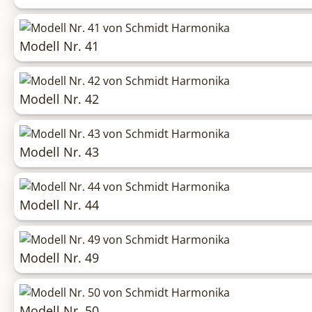
Modell Nr. 41
Modell Nr. 42
Modell Nr. 43
Modell Nr. 44
Modell Nr. 49
Modell Nr. 50