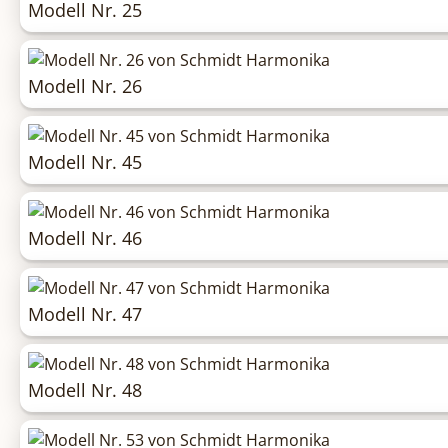
Modell Nr. 25
Modell Nr. 26
Modell Nr. 45
Modell Nr. 46
Modell Nr. 47
Modell Nr. 48