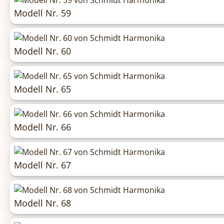
Modell Nr. 59
Modell Nr. 60
Modell Nr. 65
Modell Nr. 66
Modell Nr. 67
Modell Nr. 68