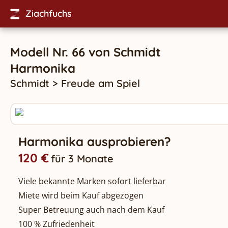
Ziachfuchs
Modell Nr. 66
von
Schmidt
Harmonika
Schmidt
>
Freude am Spiel
Harmonika ausprobieren?
120 €
für 3 Monate
Viele bekannte Marken sofort lieferbar
Miete wird beim Kauf abgezogen
Super Betreuung auch nach dem Kauf
100 % Zufriedenheit