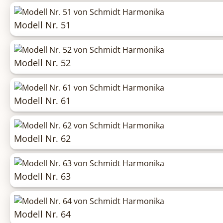
Modell Nr. 51
Modell Nr. 52
Modell Nr. 61
Modell Nr. 62
Modell Nr. 63
Modell Nr. 64