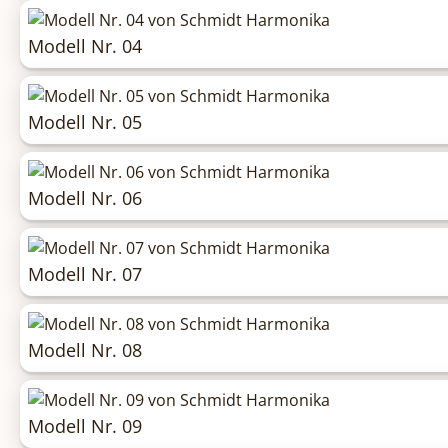
Modell Nr. 04
Modell Nr. 05
Modell Nr. 06
Modell Nr. 07
Modell Nr. 08
Modell Nr. 09