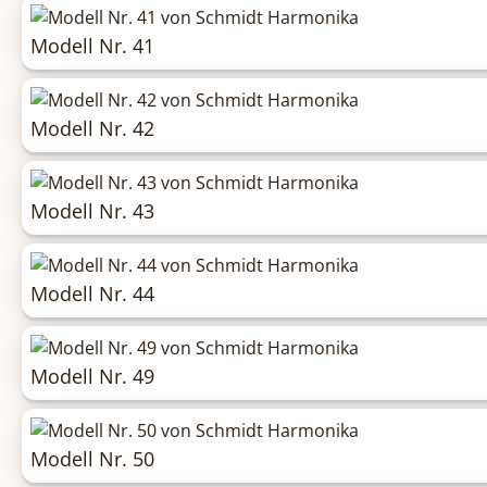
Modell Nr. 41
Modell Nr. 42
Modell Nr. 43
Modell Nr. 44
Modell Nr. 49
Modell Nr. 50