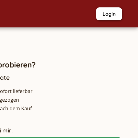
Login
robieren?
nate
fort lieferbar
bgezogen
nach dem Kauf
 mir: