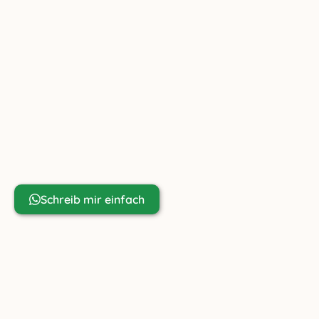
Ziachfuchs Online GmbH
Friedenau 23
AT-6391 Fieberbrunn
+43 699 81 80 67 98
info@ziachfuchs.com
UID ATU79433917
Noch Fragen?
Schreib mir einfach