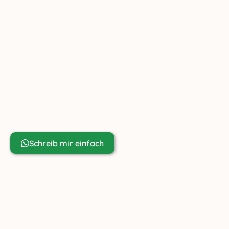
Ziachfuchs Online GmbH
Friedenau 23
AT-6391 Fieberbrunn
+43 699 81 80 67 98
info@ziachfuchs.com
UID ATU79433917
Noch Fragen?
Schreib mir einfach