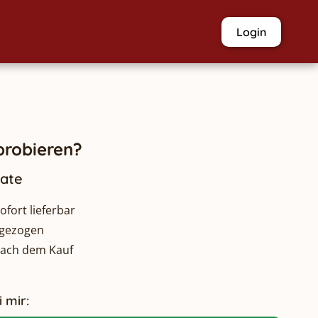
Login
robieren?
nate
fort lieferbar
bgezogen
nach dem Kauf
 mir: