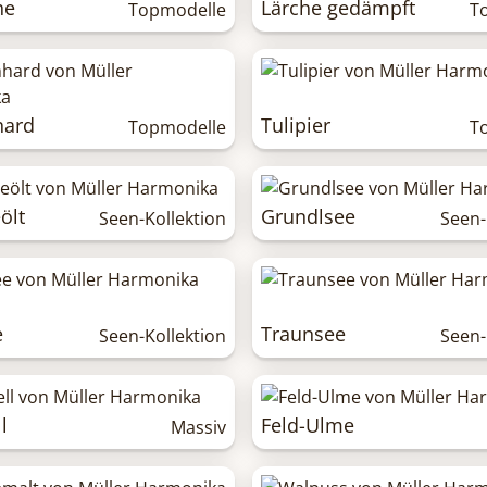
he
Lärche gedämpft
Topmodelle
T
hard
Tulipier
Topmodelle
T
ölt
Grundlsee
Seen-Kollektion
Seen-
e
Traunsee
Seen-Kollektion
Seen-
l
Feld-Ulme
Massiv