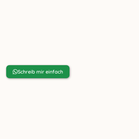
AT-6391 Fieberbrunn
+43 699 81 80 67 98
info@ziachfuchs.com
UID ATU79433917
Noch Fragen?
Schreib mir einfach