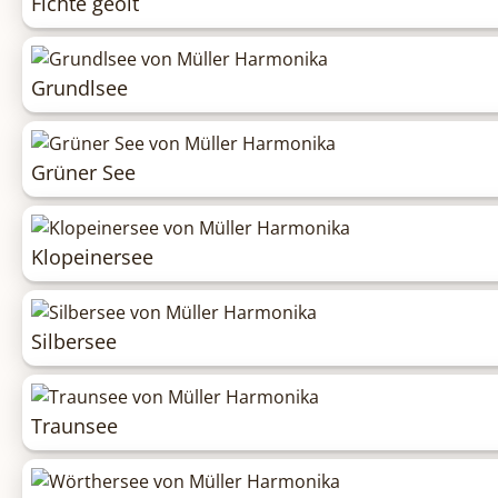
Fichte geölt
Grundlsee
Grüner See
Klopeinersee
Silbersee
Traunsee