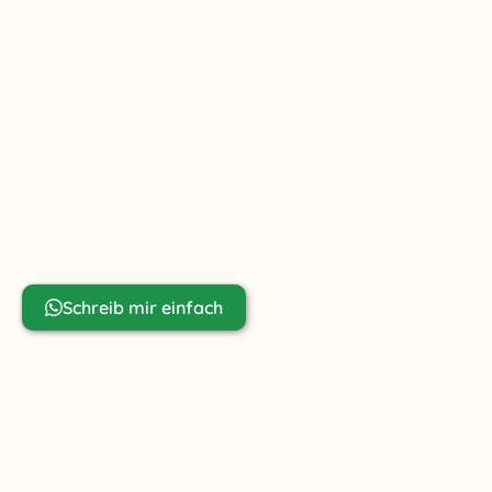
Ziachfuchs Online GmbH
Friedenau 23
AT-6391 Fieberbrunn
+43 699 81 80 67 98
info@ziachfuchs.com
UID ATU79433917
Noch Fragen?
Schreib mir einfach