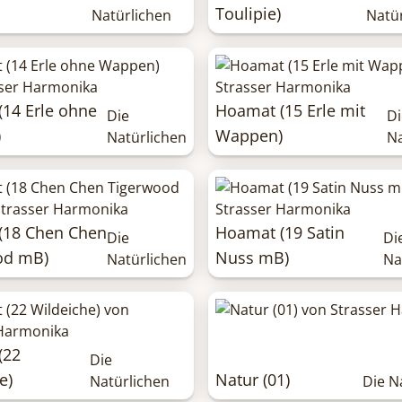
Toulipie)
Natürlichen
Natü
14 Erle ohne
Hoamat (15 Erle mit
Die
Di
)
Wappen)
Natürlichen
Na
(18 Chen Chen
Hoamat (19 Satin
Die
Di
od mB)
Nuss mB)
Natürlichen
Na
(22
Die
e)
Natur (01)
Natürlichen
Die N