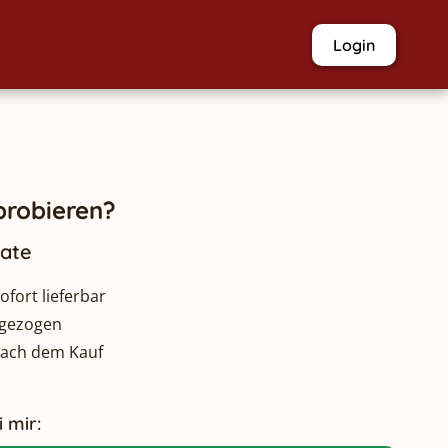
Login
robieren?
nate
fort lieferbar
bgezogen
nach dem Kauf
 mir: