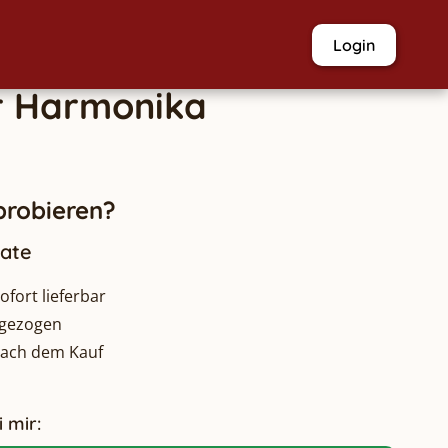
Login
r
Harmonika
robieren?
nate
fort lieferbar
bgezogen
nach dem Kauf
 mir: