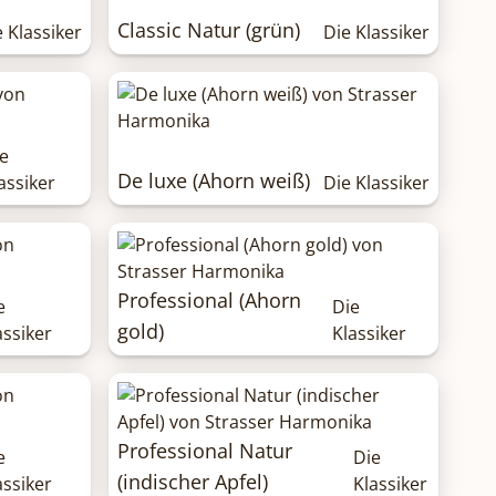
Classic Natur (grün)
e Klassiker
Die Klassiker
e
De luxe (Ahorn weiß)
assiker
Die Klassiker
Professional (Ahorn
e
Die
gold)
assiker
Klassiker
Professional Natur
e
Die
(indischer Apfel)
assiker
Klassiker