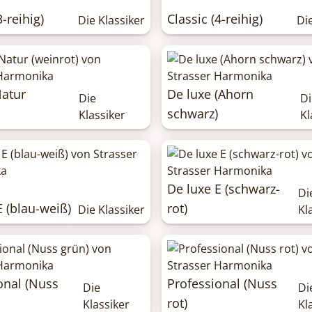
3-reihig)
Classic (4-reihig)
Die Klassiker
Di
Natur
De luxe (Ahorn
Die
Di
schwarz)
Klassiker
Kl
De luxe E (schwarz-
Di
E (blau-weiß)
rot)
Die Klassiker
Kl
onal (Nuss
Professional (Nuss
Die
Di
rot)
Klassiker
Kl